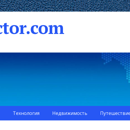
tor.com
Технология
Недвижимость
Путешестви