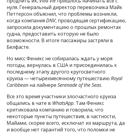
продлить их,
Villa Vie
пришлось начинать все с
нуля. Генеральный директор перевозчика Майк
Петтерсон объяснил, что проблемы возникли,
когда компания
DNV
, проводящая сертификацию,
запросила документацию о прошлых ремонтах
судна, предоставить которую не было
возможности. В итоге пассажиры застряли в
Белфасте.
Но мисс Феникс не собиралась ждать у моря
погоды, вернулась в США и присоединилась к
последнему этапу другого кругосветного
круиза — четырехмесячному путешествию
Royal
Caribbean
на лайнере
Serenade of the Seas
.
Все это время участники злосчастного круиза
общались в чате в
WhatsApp
. Там Феникс
критиковала компанию и говорила, что
некоторые пункты путешествия, в частности,
Майами, скорее всего, исключат из маршрута, да
и вообще нет гарантий того, что поломки не