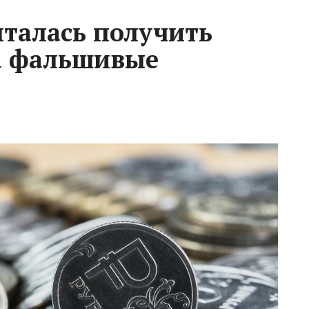
талась получить
а фальшивые