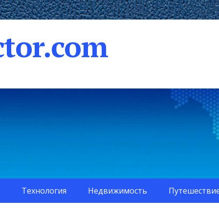
tor.com
Технология
Недвижимость
Путешестви