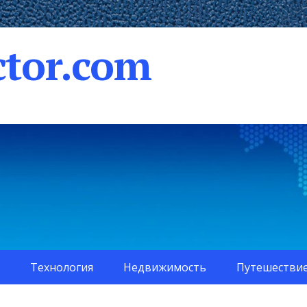
tor.com
Технология
Недвижимость
Путешестви