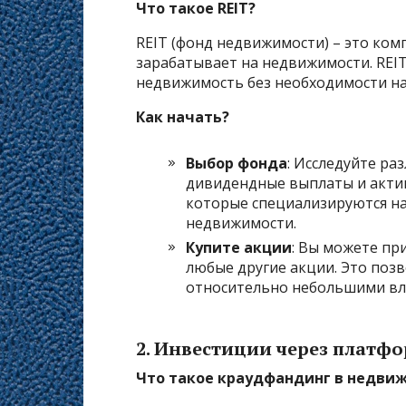
Что такое REIT?
REIT (фонд недвижимости) – это комп
зарабатывает на недвижимости. REI
недвижимость без необходимости н
Как начать?
Выбор фонда
: Исследуйте ра
дивидендные выплаты и актив
которые специализируются н
недвижимости.
Купите акции
: Вы можете пр
любые другие акции. Это поз
относительно небольшими вл
2.
Инвестиции через платф
Что такое краудфандинг в недви