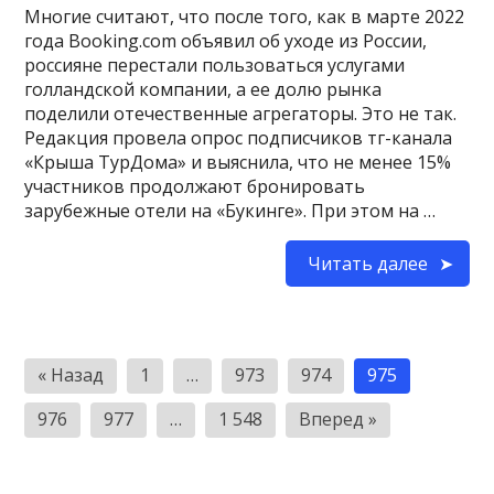
Многие считают, что после того, как в марте 2022
года Booking.com объявил об уходе из России,
россияне перестали пользоваться услугами
голландской компании, а ее долю рынка
поделили отечественные агрегаторы. Это не так.
Редакция провела опрос подписчиков тг-канала
«Крыша ТурДома» и выяснила, что не менее 15%
участников продолжают бронировать
зарубежные отели на «Букинге». При этом на …
Читать далее
Пагинация
« Назад
1
…
973
974
975
записей
976
977
…
1 548
Вперед »