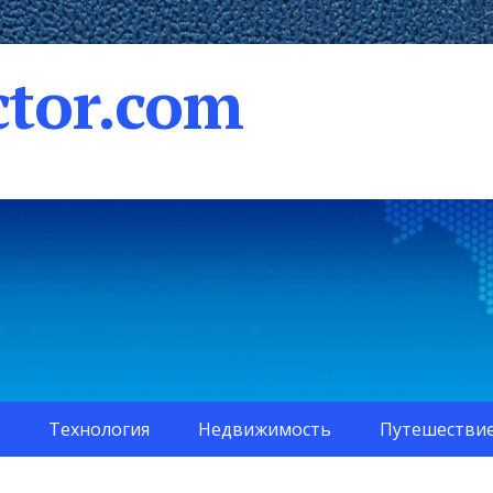
tor.com
Технология
Недвижимость
Путешестви