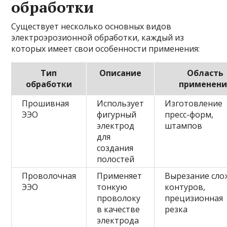
обработки
Существует несколько основных видов
электроэрозионной обработки, каждый из
которых имеет свои особенности применения:
Тип
Описание
Область
обработки
применени
Прошивная
Использует
Изготовление
ЭЭО
фигурный
пресс-форм,
электрод
штампов
для
создания
полостей
Проволочная
Применяет
Вырезание сло
ЭЭО
тонкую
контуров,
проволоку
прецизионная
в качестве
резка
электрода