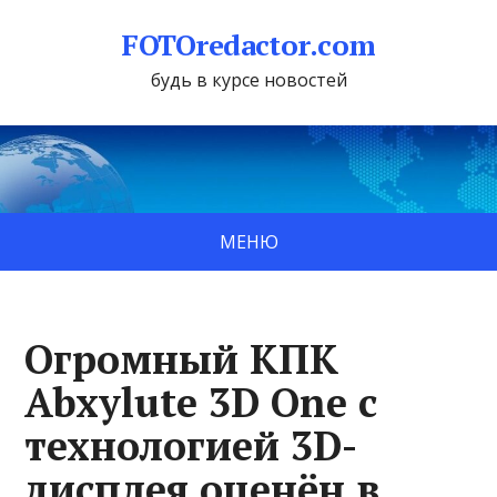
FOTOredactor.com
будь в курсе новостей
МЕНЮ
Огромный КПК
Abxylute 3D One с
технологией 3D-
дисплея оценён в