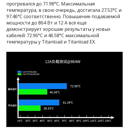
прогревался до 71.98°C. Максимальная
температура, в свою очередь, достигала 27.53°C и
97.46°C соответственно. Повышение подаваемой
мощности до 864 Вт и 12 А всё ещё
демонстрирует хорошие результаты у новых
кабелей: 72.96°C и 46.58°C максимальной
температуры у Titanload и Titanload EX.