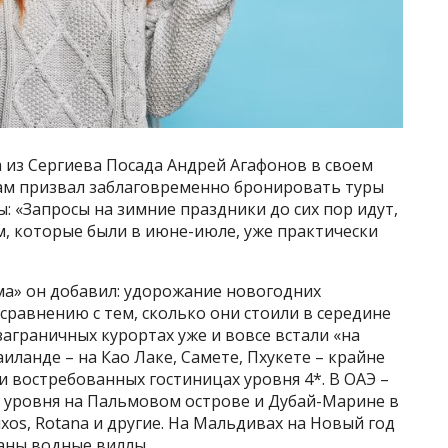
a из Сергиева Посада Андрей Агафонов в своем
ам призвал заблаговременно бронировать туры
: «Запросы на зимние праздники до сих пор идут,
, которые были в июне-июле, уже практически
ма» он добавил: удорожание новогодних
сравнению с тем, сколько они стоили в середине
заграничных курортах уже и вовсе встали «на
аиланде – на Као Лаке, Самете, Пхукете – крайне
и востребованных гостиницах уровня 4*. В ОАЭ –
о уровня на Пальмовом острове и Дубай-Марине в
 Rixos, Rotana и другие. На Мальдивах на Новый год
аны водные виллы.