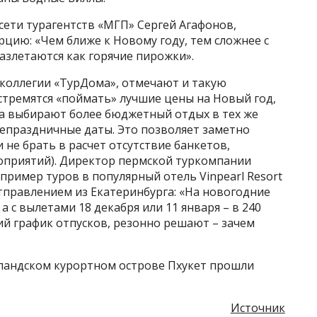
сети турагентств «МГП» Сергей Агафонов,
урцию: «Чем ближе к Новому году, тем сложнее с
разлетаются как горячие пирожки».
дколлегии «ТурДома», отмечают и такую
стремятся «поймать» лучшие цены на Новый год,
 а выбирают более бюджетный отдых в тех же
лепраздничные даты. Это позволяет заметно
и не брать в расчет отсутствие банкетов,
оприятий). Директор пермской туркомпании
пример туров в популярный отель Vinpearl Resort
отправлением из Екатеринбурга: «На новогодние
 а с вылетами 18 декабря или 11 января – в 240
кий график отпусков, резонно решают – зачем
иландском курортном острове Пхукет прошли
Источник