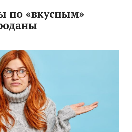
ы по «вкусным»
роданы