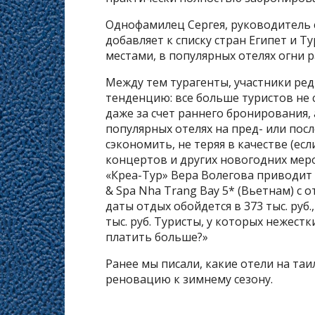
Однофамилец Сергея, руководитель 
добавляет к списку стран Египет и Т
местами, в популярных отелях огни 
Между тем турагенты, участники ре
тенденцию: все больше туристов не 
даже за счет раннего бронирования,
популярных отелях на пред- или пос
сэкономить, не теряя в качестве (есл
концертов и других новогодних мер
«Креа-Тур» Вера Волегова приводит 
& Spa Nha Trang Bay 5* (Вьетнам) с 
даты отдых обойдется в 373 тыс. руб.,
тыс. руб. Туристы, у которых нежест
платить больше?»
Ранее мы писали, какие отели на та
реновацию к зимнему сезону.