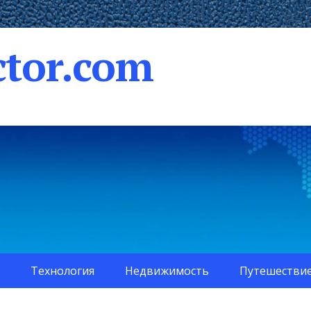
tor.com
Технология
Недвижимость
Путешестви