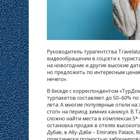
Руководитель турагентства Travelat
видеообращении в соцсети к турист
на новогодние и другие высокие даты
но предложить по интересным ценам
нечего».
В беседе с корреспондентом «ТурДо
турпакетов составляет до 50–60% по 
лета. А многие популярные отели на 
стоп» на период зимних каникул. В Т
сложно найти места в комплексах 5* 
остановка продаж в отелях высоког
Дубае, в Абу-Даби – Emirates Palace,
практически полностью заброниров