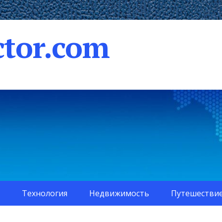
tor.com
Технология
Недвижимость
Путешестви