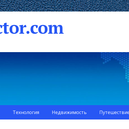
tor.com
Технология
Недвижимость
Путешестви