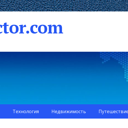
tor.com
Технология
Недвижимость
Путешестви