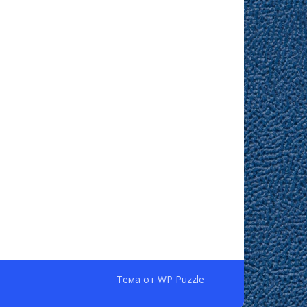
Тема от
WP Puzzle