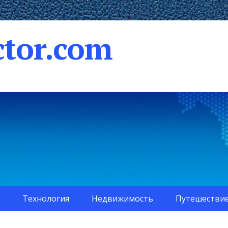
tor.com
Технология
Недвижимость
Путешестви