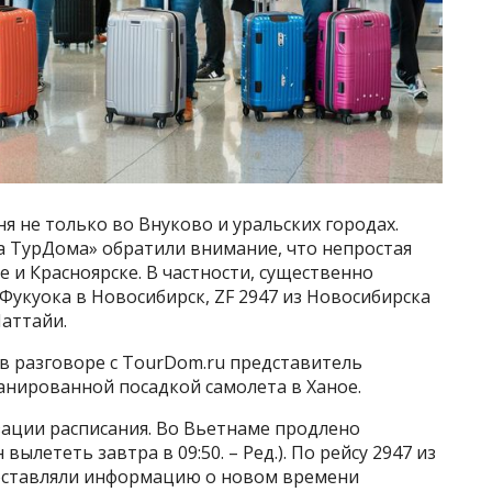
я не только во Внуково и уральских городах.
 ТурДома» обратили внимание, что непростая
е и Красноярске. В частности, существенно
 Фукуока в Новосибирск, ZF 2947 из Новосибирска
Паттайи.
в разговоре с TourDom.ru представитель
анированной посадкой самолета в Ханое.
зации расписания. Во Вьетнаме продлено
вылететь завтра в 09:50. – Ред.). По рейсу 2947 из
оставляли информацию о новом времени