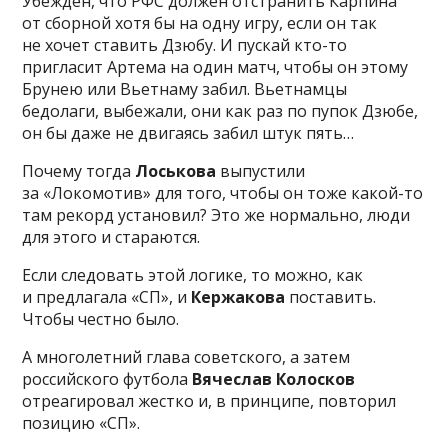
Убежден, что РФС должен отстранить Карпина
от сборной хотя бы на одну игру, если он так
не хочет ставить Дзюбу. И пускай кто-то
пригласит Артема на один матч, чтобы он этому
Брунею или Вьетнаму забил. Вьетнамцы
бедолаги, выбежали, они как раз по пупок Дзюбе,
он бы даже не двигаясь забил штук пять…
Почему тогда
Лоськова
выпустили
за «Локомотив» для того, чтобы он тоже какой-то
там рекорд установил? Это же нормально, люди
для этого и стараются.
Если следовать этой логике, то можно, как
и предлагала «СП», и
Кержакова
поставить.
Чтобы честно было.
А многолетний глава советского, а затем
российского футбола
Вячеслав Колосков
отреагировал жестко и, в принципе, повторил
позицию «СП».