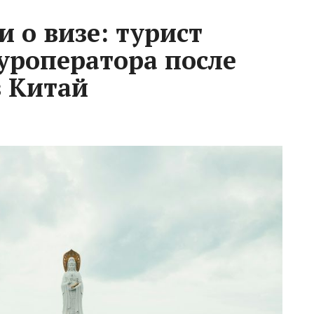
 о визе: турист
туроператора после
в Китай