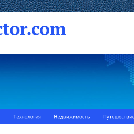
tor.com
Технология
Недвижимость
Путешестви