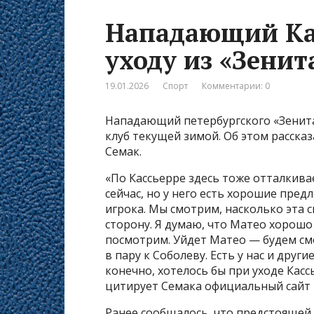
Нападающий Кас
уходу из «Зенит
19.01.2026
Спорт
Комментарии: 0
Нападающий петербургского «Зенита
клуб текущей зимой. Об этом расска
Семак.
«По Кассьерре здесь тоже отталкива
сейчас, но у него есть хорошие пред
игрока. Мы смотрим, насколько эта 
сторону. Я думаю, что Матео хорошо 
посмотрим. Уйдет Матео — будем см
в пару к Соболеву. Есть у нас и дру
конечно, хотелось бы при уходе Кас
цитирует Семака официальный сайт 
Ранее сообщалось, что предстоящей 