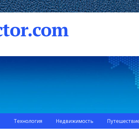
tor.com
Технология
Недвижимость
Путешестви