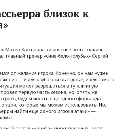
сьерра близок к
а»
» Матео Кассьерра, вероятнее всего, покинет
зал главный тренер «сине-бело-голубых» Сергей
емся от желания игрока. Конечно, он нам нужен
ложения — и для клуба они выгодные, и для самого
ситуация может разрешиться в ту или иную
провел первую часть сезона, но, опять же,
отреть, будем искать еще одного форварда
гие опции, которые мы можем использовать. Но,
сьерры найти еще одного игрока атаки» —
клуба.
зимой состав «Зенита» могут покинуть десять