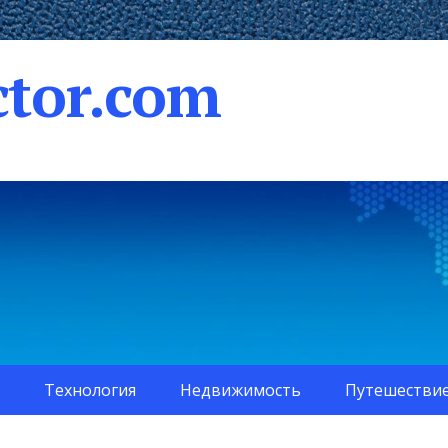
tor.com
Технология
Недвижимость
Путешестви