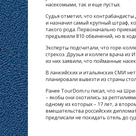
насекомыми, так и еще пустых.
Судья отметил, что контрабандисты 
и назначил самый крупный штраф, ко
такого рода. Первоначально приеха
предъявили 810 обвинений, но в ходе
Эксперты подсчитали, что горе-колл
стрекоз. Друзья и коллеги врача из 
из них заявили, что пойманные нас
В ланкийских и итальянских СМИ нет
планировали вывезти из страны сто
Ранее TourDom.ru писал, что на Шри
– якобы они охотились за рептилиям
одному из которых – 17 лет, а втором
вмешательства российских диплома
предписали не покидать отель до суд