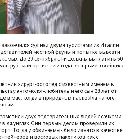
закончился суд над двумя туристами из Италии.
едставителей местной фауны и попытке вывезти
екомых. До 29 сентября они должны выплатить 60
млн руб.) или провести 2 года в тюрьме, сообщило
летний хирург-ортопед с известным именем в
льству энтомолог-любитель и его сын 28 лет от
ще в мае, когда в природном парке Яла на юге-
ичным.
заметили двух подозрительных людей с сачками,
в джунглях. Они первым делом проверили их
орт. Тогда у обвиняемых было изъято в качестве
онтейнеров и восковых пакетиков как с