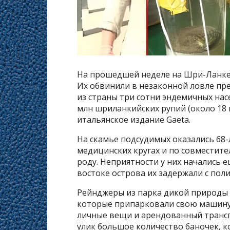
На прошедшей неделе на Шри-Ланке 
Их обвинили в незаконной ловле пр
из страны три сотни эндемичных нас
млн шриланкийских рупий (около 18 
итальянское издание Gaeta.
На скамье подсудимых оказались 68-
медицинских кругах и по совместите
роду. Неприятности у них начались е
востоке острова их задержали с пол
Рейнджеры из парка дикой природы 
которые припарковали свою машину 
личные вещи и арендованный трансп
улик большое количество баночек, к