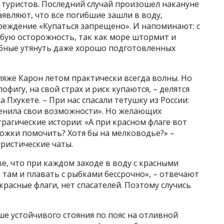
 туристов. Последний случай произошел накануне
аявляют, что все погибшие зашли в воду,
реждение «Купаться запрещено». И напоминают: с
обую осторожность, так как море штормит и
обные утянуть даже хорошо подготовленных
яже Карон летом практически всегда волны. Но
офигу, на свой страх и риск купаются, – делятся
Пхукете. – При нас спасали тетушку из России:
енила свои возможности». Но желающих
рагические истории: «А при красном флаге вот
ножки помочить? Хотя бы на мелководье?» –
ристические чаты.
е, что при каждом заходе в воду с красными
 там и плавать с рыбками бессрочно», – отвечают
 красные флаги, нет спасателей. Поэтому случись
ше устойчивого стояния по пояс на отливной