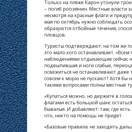
Только на пляже Карон утонули трое
– погиб россиянин. Местные власти з
несмотря на красные флаги и предуп
мая по октябрь нужно соблюдать ос
образуются отбойные течения, спос
пловцов.
Туристы подтверждают: на том же пл
это мало кого останавливает. «Всем п
наблюдениями отдыхающие сейчас на 
подвыпившая и ноги слабые, переоц
освежиться не останавливают даже т
совсем к морю не пускают? Хотя бы 
такими вопросами полны местные ту
«Купаться можно, но держите в голов
флагами есть большой шанс остаться
бывалые. И добавляют: там, где есть
что, никто на помощь не придет.
«Базовые правила: не заходить даль