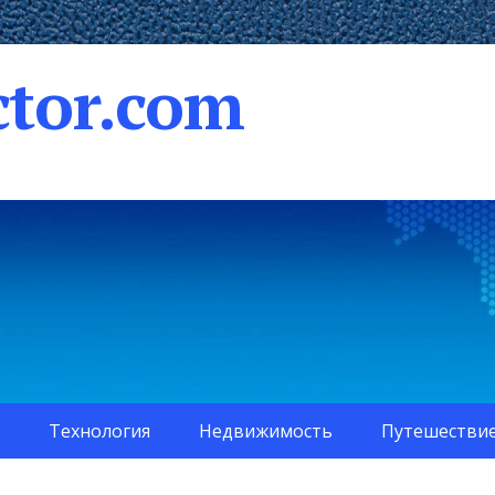
tor.com
Технология
Недвижимость
Путешестви