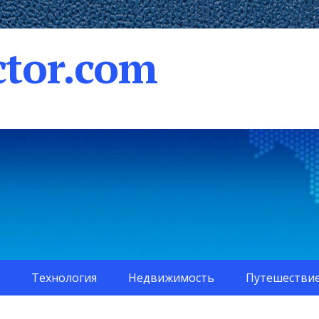
tor.com
Технология
Недвижимость
Путешестви