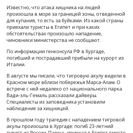
Известно, что атака хищника на людей
произошла в море за границей зоны, отведенной
для купания, то есть за буйками. Из какой страны
приехали туристы в Египет и при каких
обстоятельствах произошло нападение,
чиновники министерства не сообщают.
По информации генконсула РФ в Хургаде,
погибший и пострадавший прибыли на курорт из
Италии.
В августе мы писали, что тигровую акулу видели в
Красном море вблизи побережья Марса-Алам. О
встрече с ней недалеко от национального парка
Вади-эль-Гемаль рассказали дайверы.
Специалисты из заповедника установили
наблюдение за хищницей.
В прошлом году трагедия с нападением тигровой
акулы произошла в Хургаде: погиб 23-летний
турист из России. Парень приехал в Египет вместе