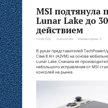
MSI подтянула 
Lunar Lake до 
действием
16.08.2025
Технология
Комментарии: 0
В руках представителей TechPowerU
Claw 8 AI+ (A2VM) на основе мобильно
Lunar Lake. Сначала её производите
небольшого исправления от MSI стал
консолей на рынке.