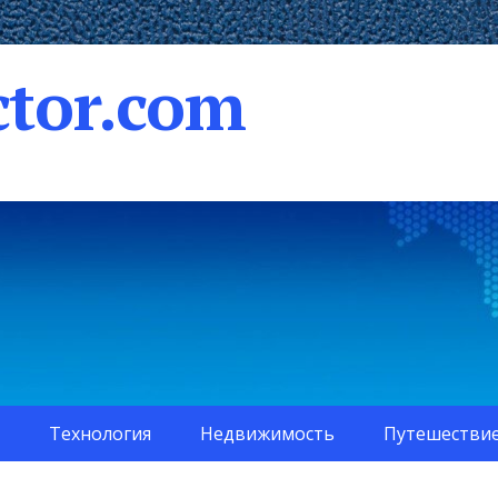
tor.com
Технология
Недвижимость
Путешестви