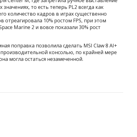
для Center M, где запретила ручное выставление
 значениях, то есть теперь PL2 всегда как
его количество кадров в играх существенно
ов отреагировала 10% ростом FPS, при этом
Space Marine 2 и вовсе показали 30% рост
ая поправка позволила сделать MSI Claw 8 AI+
ой производительной консолью, по крайней мере
она могла остаться незамеченной.