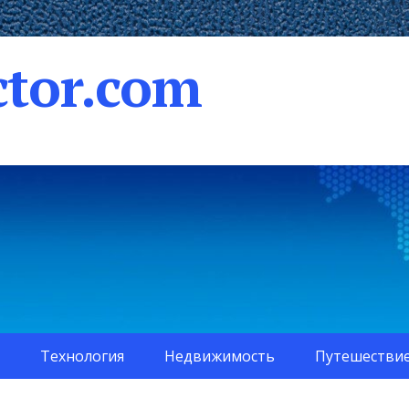
tor.com
Технология
Недвижимость
Путешестви