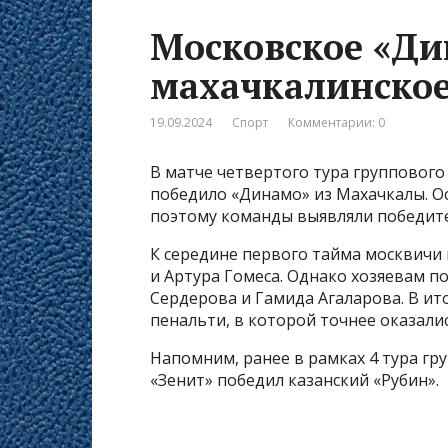
Московское «Ди
махачкалинское
19.09.2024
Спорт
Комментарии: 0
В матче четвертого тура группового
победило «Динамо» из Махачкалы. Ос
поэтому команды выявляли победите
К середине первого тайма москвичи 
и Артура Гомеса. Однако хозяевам п
Сердерова и Гамида Агаларова. В ит
пенальти, в которой точнее оказалис
Напомним, ранее в рамках 4 тура гр
«Зенит» победил казанский «Рубин».