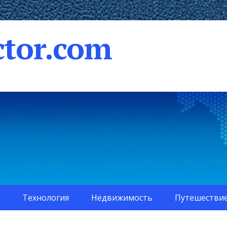
tor.com
Технология
Недвижимость
Путешестви