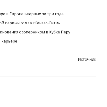
ире в Европе впервые за три года
й первый гол за «Канзас-Сити»
лкновения с соперником в Кубке Перу
в карьере
Источник