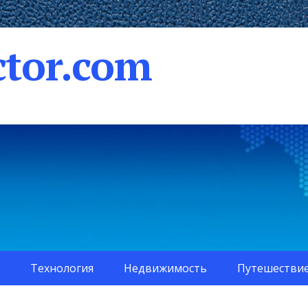
tor.com
Технология
Недвижимость
Путешестви