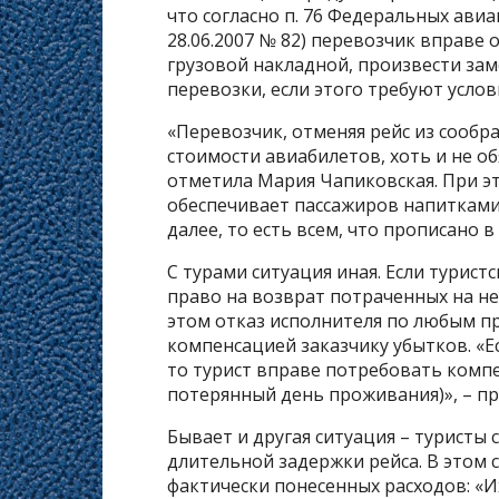
что согласно п. 76 Федеральных ави
28.06.2007 № 82) перевозчик вправе 
грузовой накладной, произвести за
перевозки, если этого требуют услов
«Перевозчик, отменяя рейс из сообр
стоимости авиабилетов, хоть и не о
отметила Мария Чапиковская. При э
обеспечивает пассажиров напитками
далее, то есть всем, что прописано в
С турами ситуация иная. Если турист
право на возврат потраченных на нег
этом отказ исполнителя по любым при
компенсацией заказчику убытков. «Ес
то турист вправе потребовать компе
потерянный день проживания)», – п
Бывает и другая ситуация – туристы 
длительной задержки рейса. В этом с
фактически понесенных расходов: «И