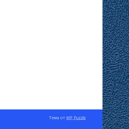
Тема от
WP Puzzle