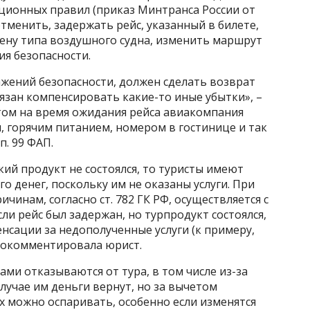
ационных правил (приказ Минтранса России от
отменить, задержать рейс, указанный в билете,
мену типа воздушного судна, изменить маршрут
ия безопасности.
ажений безопасности, должен сделать возврат
бязан компенсировать какие-то иные убытки», –
том на время ожидания рейса авиакомпания
, горячим питанием, номером в гостинице и так
 п. 99 ФАП.
ский продукт не состоялся, то туристы имеют
о денег, поскольку им не оказаны услуги. При
чинам, согласно ст. 782 ГК РФ, осуществляется с
ли рейс был задержан, но турпродукт состоялся,
нсации за недополученные услуги (к примеру,
рокомментировала юрист.
сами отказываются от тура, в том числе из-за
лучае им деньги вернут, но за вычетом
х можно оспаривать, особенно если изменятся