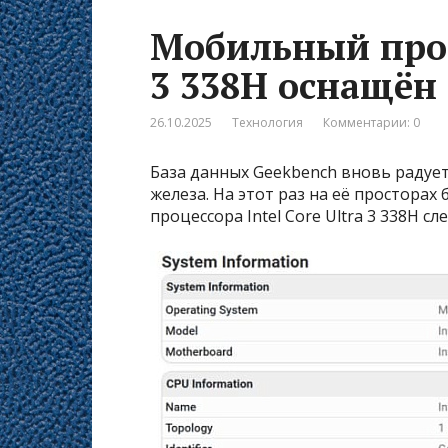
Мобильный проце
3 338H оснащён
26.10.2025
Технология
Комментарии: 0
База данных Geekbench вновь радуе
железа. На этот раз на её простора
процессора Intel Core Ultra 3 338H с