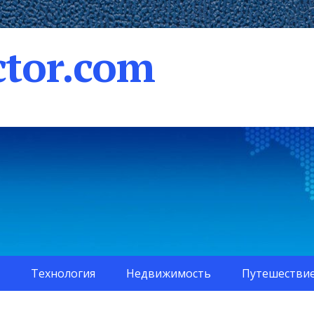
tor.com
Технология
Недвижимость
Путешестви