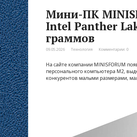
Мини-ПК MINIS
Intel Panther La
граммов
09.05.2026
Технология
Комментарии: 0
На сайте компании MINISFORUM поя
персонального компьютера M2, выд
конкурентов малыми размерами, ма