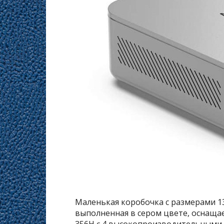
Маленькая коробочка с размерами 130
выполненная в сером цвете, оснащае
356H с 4 высокопроизводительными,