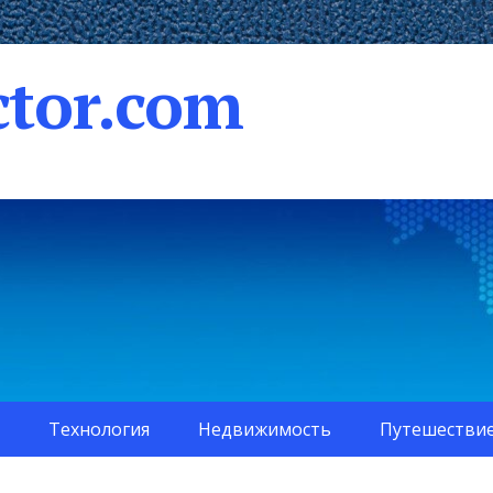
tor.com
Технология
Недвижимость
Путешестви