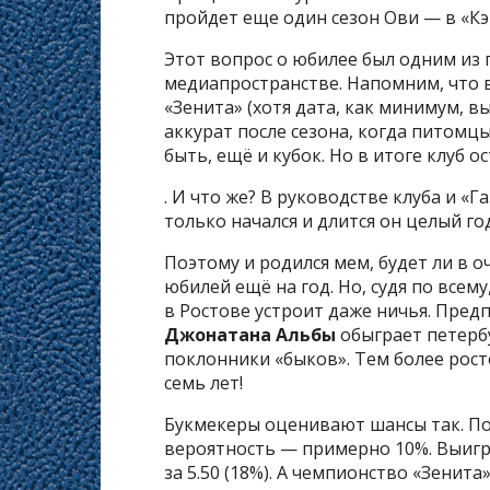
пройдет еще один сезон Ови — в «Кэ
Этот вопрос о юбилее был одним из
медиапространстве. Напомним, что в
«Зенита» (хотя дата, как минимум, в
аккурат после сезона, когда питомц
быть, ещё и кубок. Но в итоге клуб ос
. И что же? В руководстве клуба и «Г
только начался и длится он целый год,
Поэтому и родился мем, будет ли в 
юбилей ещё на год. Но, судя по всему
в Ростове устроит даже ничья. Пред
Джонатана Альбы
обыграет петерб
поклонники «быков». Тем более росто
семь лет!
Букмекеры оценивают шансы так. Поб
вероятность — примерно 10%. Выигры
за 5.50 (18%). А чемпионство «Зенита