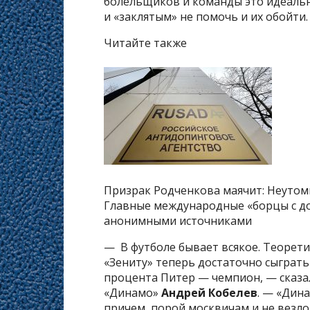
болельщиков и команды это идеальны
и «заклятым» не помочь и их обойти.
Читайте также
Призрак Родченкова маячит: Неуто
Главные международные «борцы с до
анонимными источниками
— В футболе бывает всякое. Теорети
«Зениту» теперь достаточно сыграть 
процента Питер — чемпион, — сказа
«Динамо»
Андрей Кобелев
. — «Дин
причем, порой москвичам и не везло