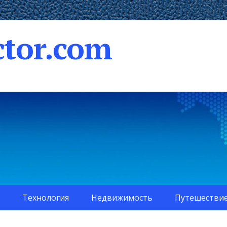
tor.com
Технология
Недвижимость
Путешестви