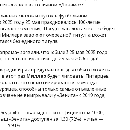
питэлз» или в столичном «Динамо»?
 главных мемов и шуток в футбольном
 2025 году 25 мая праздновалось 100-летие
ызывает сомнения). Предполагалось, что это будет
ы Миллера завоюют очередной титул, а может
тался без единого титула.
азпрома» заявили, что юбилей 25 мая 2025 года
 то есть по их логике до 25 мая 2026 года!
очередной раз придуман повод, чтобы отложить
, в этот раз
Миллер
будет ликовать. Питерцев
полагать, что немотивированная команда
уржцев, способны только самые отъявленные
вчане не выигрывали у «Зенита» с 2019 года,
еда «Ростова» идет с коэффициентом 10.00,
ш «Зенита» доступен за 1.30 (72%), ничья —
» — в 91%.