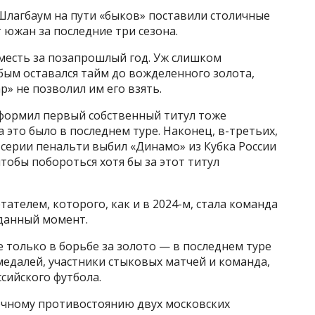
лагбаум на пути «быков» поставили столичные
южан за последние три сезона.
 месть за позапрошлый год. Уж слишком
убым оставался тайм до вожделенного золота,
р» не позволил им его взять.
оформил первый собственный титул тоже
а это было в последнем туре. Наконец, в-третьих,
 серии пенальти выбил «Динамо» из Кубка России
тобы побороться хотя бы за этот титул
ателем, которого, как и в 2024-м, стала команда
 данный момент.
е только в борьбе за золото — в последнем туре
едалей, участники стыковых матчей и команда,
сийского футбола.
аочному противостоянию двух московских