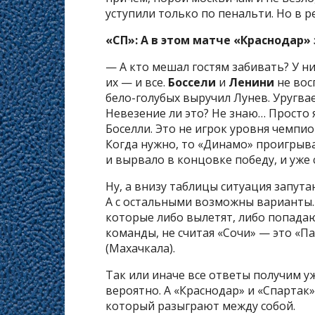
уступили только по пенальти. Но в
«СП»: А в этом матче «Краснодар
— А кто мешал гостям забивать? У н
их — и все.
Боссели
и
Ленини
не вос
бело-голубых выручил Лунев. Уругва
Невезение ли это? Не знаю… Просто я
Боселли. Это не игрок уровня чемпио
Когда нужно, то «Динамо» проигрыва
и вырвало в концовке победу, и уже
Ну, а внизу таблицы ситуация запута
А с остальными возможны варианты. 
которые либо вылетят, либо попадаю
команды, не считая «Сочи» — это «П
(Махачкала).
Так или иначе все ответы получим у
вероятно. А «Краснодар» и «Спартак»
который разыграют между собой.