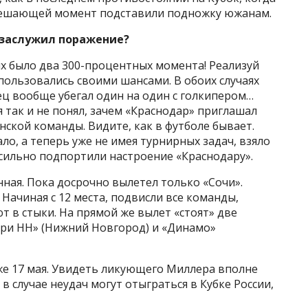
 решающей момент подставили подножку южанам.
» заслужил поражение?
их было два 300-процентных момента! Реализуй
пользовались своими шансами. В обоих случаях
ец вообще убегал один на один с голкипером…
 так и не понял, зачем «Краснодар» приглашал
нской команды. Видите, как в футболе бывает.
ло, а теперь уже не имея турнирных задач, взяло
 сильно подпортили настроение «Краснодару».
нная. Пока досрочно вылетел только «Сочи».
Начиная с 12 места, подвисли все команды,
т в стыки. На прямой же вылет «стоят» две
ари НН» (Нижний Новгород) и «Динамо»
же 17 мая. Увидеть ликующего Миллера вполне
 в случае неудач могут отыграться в Кубке России,