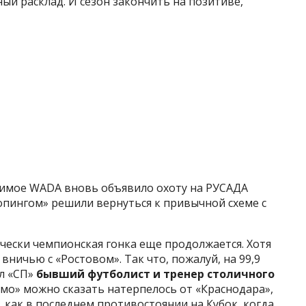
й расклад. И сезон закончить на позитиве,
мимое WADA вновь объявило охоту на РУСАДА
пингом» решили вернуться к привычной схеме с
чески чемпионская гонка еще продолжается. Хотя
вничью с «Ростовом». Так что, пожалуй, на 99,9
л «СП»
бывший футболист и тренер столичного
амо» можно сказать натерпелось от «Краснодара»,
, как в последнем противостоянии на Кубок, когда