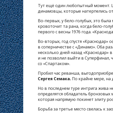
Тут ещё один любопытный момент. Ш
динамовцы, которые натерпелись от 
Во-первых, у бело-голубых, это была
кровоточит та рана, когда бело-гол
первого с весны 1976 года. «Краснода
Во-вторых, год спустя «Краснодар» 
в соперничестве с «Динамо». Оба раз
несколько дней назад «Краснодар» в
и не позволил выйти в Суперфинал, ч
со «Спартаком».
Пробил час реванша, выгодоприобрет
Сергея Семака.
По крайне мере, на
Но в последнем туре интрига жива н
определятся обладатель бронзовых м
которая напрямую покинет элиту рос
Борьба за третье место свелась к з