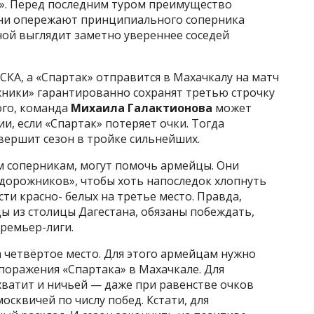
». Перед последним туром преимущество
они опережают принципиального соперника
сной выглядит заметно увереннее соседей
СКА, а «Спартак» отправится в Махачкалу на матч
ники» гарантированно сохранят третью строчку
ого, команда
Михаила Галактионова
может
и, если «Спартак» потеряет очки. Тогда
вершит сезон в тройке сильнейших.
ым соперникам, могут помочь армейцы. Они
дорожников», чтобы хоть напоследок хлопнуть
ти красно- белых на третье место. Правда,
ы из столицы Дагестана, обязаны побеждать,
ремьер-лиги.
 четвёртое место. Для этого армейцам нужно
поражения «Спартака» в Махачкале. Для
хватит и ничьей — даже при равенстве очков
осквичей по числу побед. Кстати, для