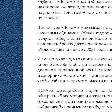
клубов — «Локомотива» и «Спартака
на стороне «железнодорожников»: 
на два очка. При этом «Спартак» ве
по столице.
В 30-м туре «Локомотив» сыграет с Ц
с местным «Динамо». «Железнодорож
в случае победы или ничьей. Более т
завоевать бронзу даже при поражени
«Локомотив» впервые с 2021 года за
И тут получается, что своим заклят
вполне способны обыграть «железно
дверью в проваленной весне и вывес
и соперники «Спартака» — динамовц
чтобы избежать прямого вылета из п
ЦСКА же всё ещё может подняться на
обыграть «Локомотив» и дождаться 
сохранения пятой позиции команде 
с «Балтикой» преимущество будет у м