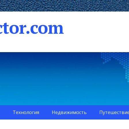
tor.com
Технология
Недвижимость
Путешестви