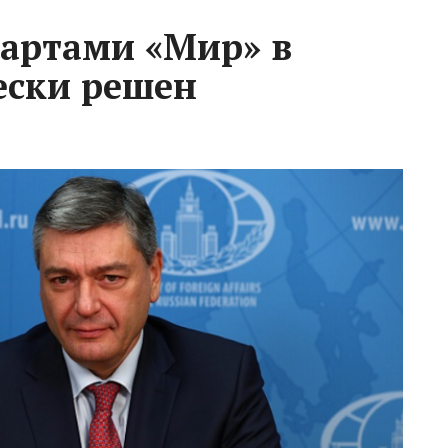
картами «Мир» в
ески решен