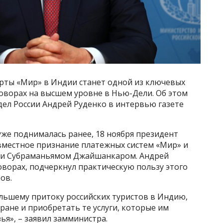
рты «Мир» в Индии станет одной из ключевых
говорах на высшем уровне в Нью-Дели. Об этом
ел России Андрей Руденко в интервью газете
уже поднималась ранее, 18 ноября президент
вместное признание платежных систем «Мир» и
ии Субраманьямом Джайшанкаром. Андрей
оворах, подчеркнул практическую пользу этого
ов.
ольшему притоку российских туристов в Индию,
ране и приобретать те услуги, которые им
я», – заявил замминистра.