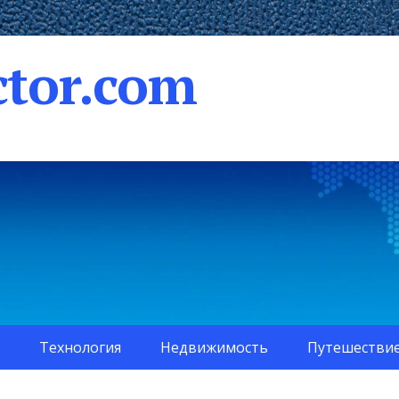
tor.com
Технология
Недвижимость
Путешестви