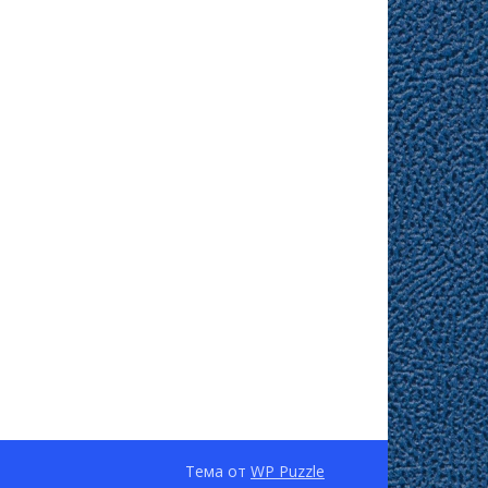
Тема от
WP Puzzle