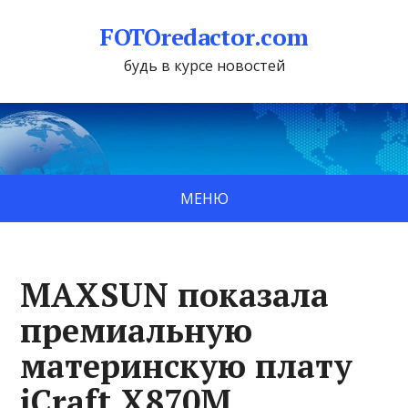
FOTOredactor.com
будь в курсе новостей
МЕНЮ
MAXSUN показала
премиальную
материнскую плату
iCraft X870M