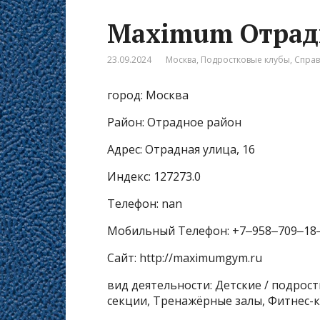
Maximum Отрадн
23.09.2024
Москва
,
Подростковые клубы
,
Спра
город: Москва
Район: Отрадное район
Адрес: Отрадная улица, 16
Индекс: 127273.0
Телефон: nan
Мобильный Телефон: +7‒958‒709‒18
Сайт: http://maximumgym.ru
вид деятельности: Детские / подрос
секции, Тренажёрные залы, Фитнес-