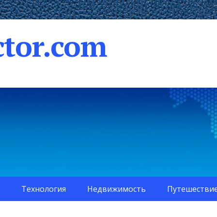
tor.com
Технология
Недвижимость
Путешестви