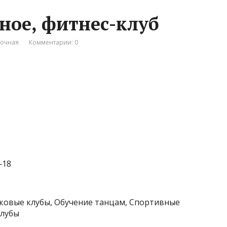
ое, фитнес-клуб
вочная
Комментарии: 0
‒18
тковые клубы, Обучение танцам, Спортивные
клубы