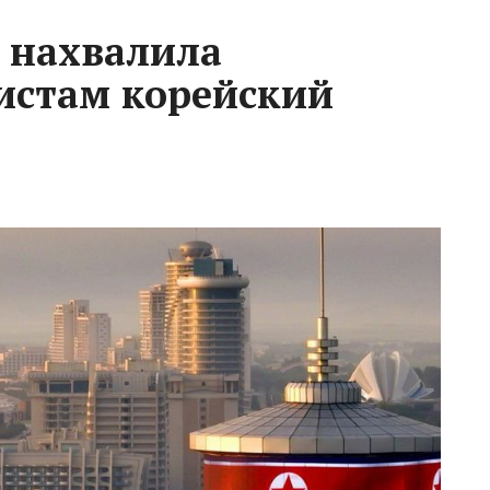
 нахвалила
истам корейский