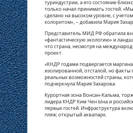
туриндустрии, а его состояние близк
только начал принимать гостей. «Мы
сделано на высоком уровне, с учето
колоритом», – добавила Мария Захар
Представитель МИД РФ обратила вн
«фантастическую экологию» и ландша
что страна, несмотря на междунаро
проект.
«КНДР годами подвергается маргина
изолированной, отсталой, но факты 
реальных возможностей страны, кото
подчеркнула Мария Захарова.
Курортная зона Вонсан-Кальма, тор
лидера КНДР Ким Чен Ына и российс
первых гостей. Инфраструктура вклю
пляж; открытый аквапарк.