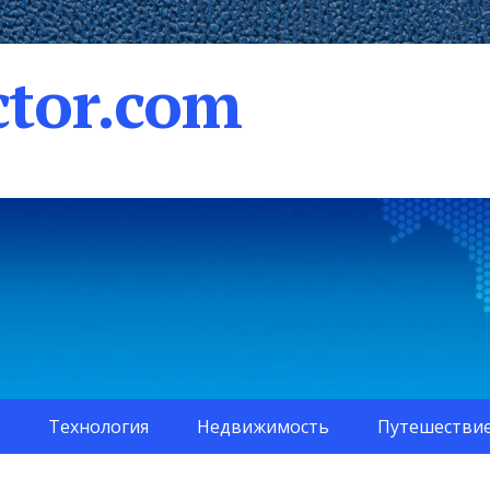
tor.com
Технология
Недвижимость
Путешестви