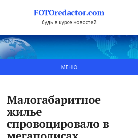
FOTOredactor.com
будь в курсе новостей
МЕНЮ
Малогабаритное
жилье
спровоцировало в
мегаполисах