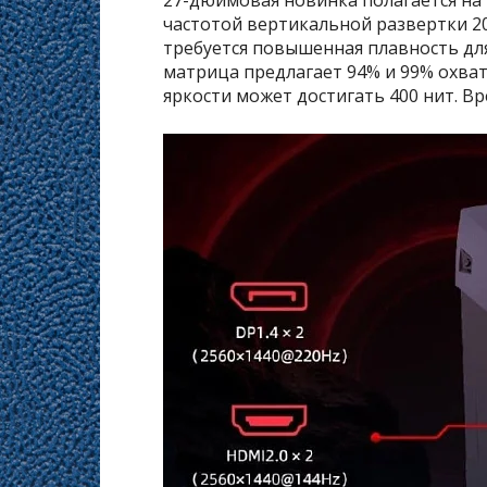
частотой вертикальной развертки 20
требуется повышенная плавность дл
матрица предлагает 94% и 99% охват
яркости может достигать 400 нит. Вр