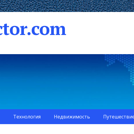
tor.com
Технология
Недвижимость
Путешестви