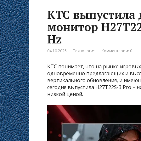
KTC выпустила
монитор H27T22S
Hz
04.10.2025
Технология
Комментарии: 0
KTC понимает, что на рынке игровых
одновременно предлагающих и высо
вертикального обновления, и имею
сегодня выпустила H27T22S-3 Pro –
низкой ценой.