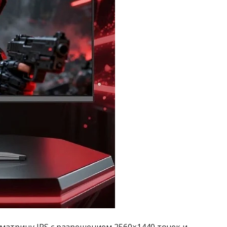
матрицу IPS с разрешением 2560×1440 точек и