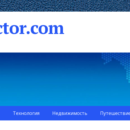
tor.com
Технология
Недвижимость
Путешестви