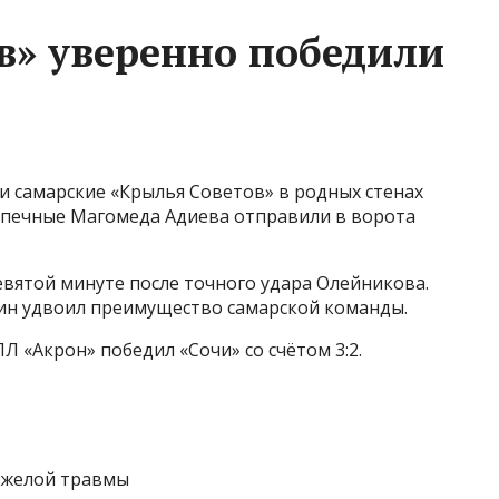
в» уверенно победили
ии самарские «Крылья Советов» в родных стенах
опечные Магомеда Адиева отправили в ворота
евятой минуте после точного удара Олейникова.
ин удвоил преимущество самарской команды.
Л «Акрон» победил «Сочи» со счётом 3:2.
яжелой травмы