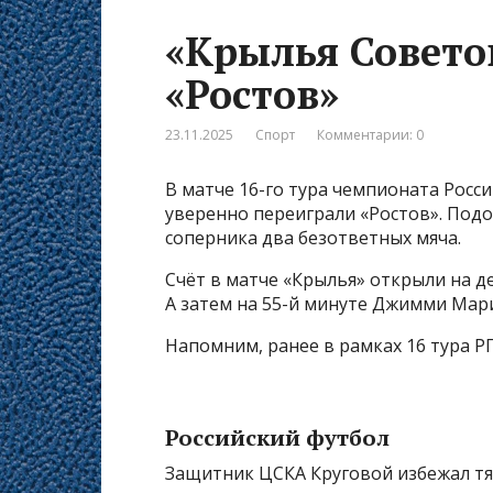
«Крылья Совето
«Ростов»
23.11.2025
Спорт
Комментарии: 0
В матче 16-го тура чемпионата Росс
уверенно переиграли «Ростов». Под
соперника два безответных мяча.
Счёт в матче «Крылья» открыли на д
А затем на 55-й минуте Джимми Мар
Напомним, ранее в рамках 16 тура РП
Российский футбол
Защитник ЦСКА Круговой избежал т