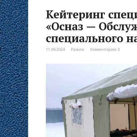
Кейтеринг спец
«Осназ — Обслу
специального н
11.09.2024
Разное
Комментарии: 0