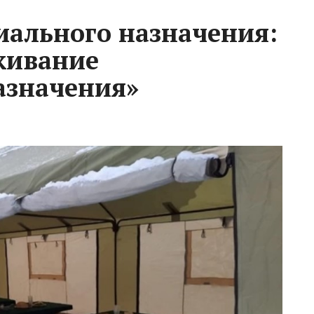
иального назначения:
живание
азначения»