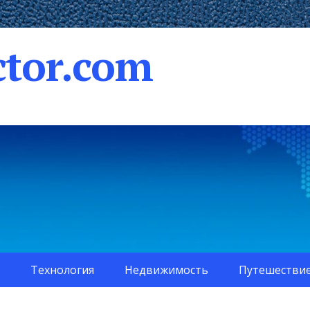
tor.com
Технология
Недвижимость
Путешестви