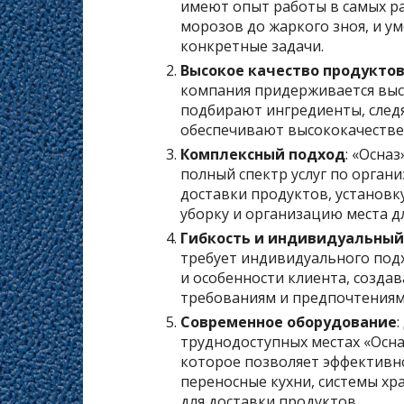
имеют опыт работы в самых ра
морозов до жаркого зноя, и у
конкретные задачи.
Высокое качество продуктов
компания придерживается выс
подбирают ингредиенты, след
обеспечивают высококачестве
Комплексный подход
: «Осна
полный спектр услуг по органи
доставки продуктов, установк
уборку и организацию места д
Гибкость и индивидуальный
требует индивидуального подх
и особенности клиента, созда
требованиям и предпочтениям
Современное оборудование
труднодоступных местах «Осна
которое позволяет эффективно
переносные кухни, системы хр
для доставки продуктов.