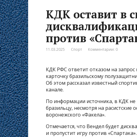
КДК оставит в с
дисквалификац
против «Спарта
11.03.2025
Спорт
Комментарии: 0
КДК РФС ответит отказом на запрос
карточку бразильскому полузащитни
Об этом рассказал известный спорти
канале.
По информации источника, в КДК не
бразильцу, несмотря на расистские о
воронежского «Факела».
Отмечается, что Вендел будет дискв
и пропустит игру против «Спартака».