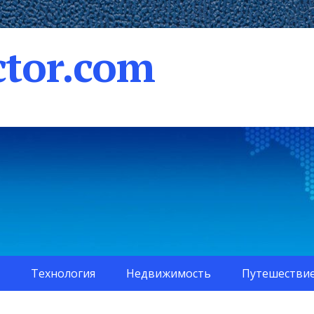
tor.com
Технология
Недвижимость
Путешестви