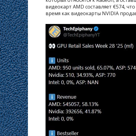
видеокарт AMD составляет €574, что
время как видеокарты NVIDIA продав