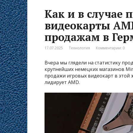
Как и в случае 
видеокарты AM
продажам в Ге
17.07.2025
Технология
Комментарии: 0
Вчера мы глядели на статистику пр
крупнейших немецких магазинов Mind
продажи игровых видеокарт в этой же
лидирует AMD.