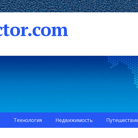
tor.com
Технология
Недвижимость
Путешестви