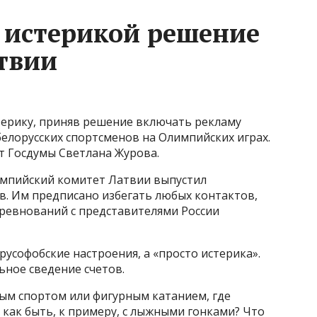
 истерикой решение
твии
терику, приняв решение включать рекламу
белорусских спортсменов на Олимпийских играх.
т Госдумы Светлана Журова.
мпийский комитет Латвии выпустил
в. Им предписано избегать любых контактов,
ревнований с представителями России
русофобские настроения, а «просто истерика».
льное сведение счетов.
ным спортом или фигурным катанием, где
 как быть, к примеру, с лыжными гонками? Что