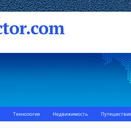
tor.com
Технология
Недвижимость
Путешестви