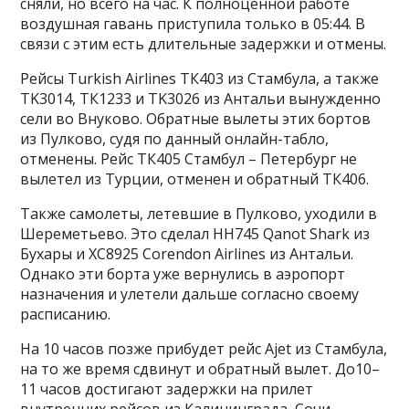
сняли, но всего на час. К полноценной работе
воздушная гавань приступила только в 05:44. В
связи с этим есть длительные задержки и отмены.
Рейсы Turkish Airlines TК403 из Стамбула, а также
TK3014, ТК1233 и TK3026 из Антальи вынужденно
сели во Внуково. Обратные вылеты этих бортов
из Пулково, судя по данный онлайн-табло,
отменены. Рейс ТК405 Стамбул – Петербург не
вылетел из Турции, отменен и обратный ТК406.
Также самолеты, летевшие в Пулково, уходили в
Шереметьево. Это сделал HH745 Qanot Shark из
Бухары и XC8925 Corendon Airlines из Антальи.
Однако эти борта уже вернулись в аэропорт
назначения и улетели дальше согласно своему
расписанию.
На 10 часов позже прибудет рейс Ajet из Стамбула,
на то же время сдвинут и обратный вылет. До10–
11 часов достигают задержки на прилет