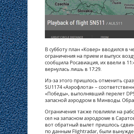
В субботу план «Ковер» вводился в ч
ограничения на прием и выпуск возд
сообщила Росавиация, их ввели в 11:
вернулась лишь в 17:29.
Из-за этого пришлось отменить сраз
SU1174 «Аэрофлота» – соответственн
«Победы», выполнявший перелет DP5
запасной аэродром в Минводы. Обрат
Ограничения также повлияли на работ
сел на запасном аэродроме в Саратов
вот обратный вылет пришлось сдвину
по данным Flightradar, были вынужд