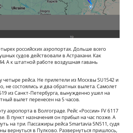
етырех российских аэропортах. Дольше всего
ушных судов действовали в Астрахани. Как
44. А к штатной работе воздушная гавань
у четыре рейса. Не прилетели из Москвы SU1542 и
о, не состоялись и два обратных вылета. Самолет
19 из Санкт-Петербурга, вынужденно ушел на
ный вылет перенесен на 5 часов.
у аэропорта в Волгограде. Рейс «России» FV 6117
е. В пункт назначения он прибыл на час позже. А
ть на три. Пассажиры рейса Smartavia 5N511, судя
ены вернуться в Пулково. Развернуться пришлось,