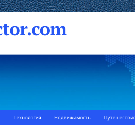
tor.com
Технология
Недвижимость
Путешестви