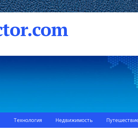
tor.com
Технология
Недвижимость
Путешестви