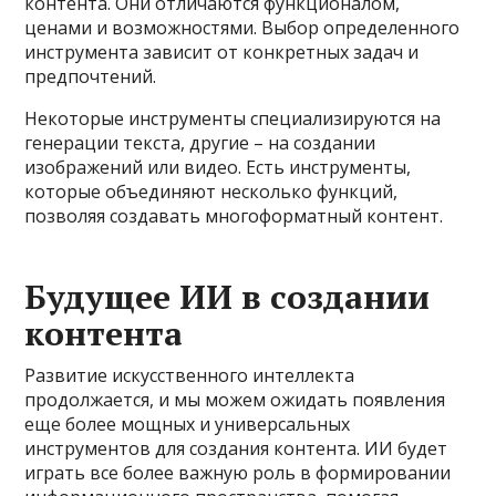
контента. Они отличаются функционалом,
ценами и возможностями. Выбор определенного
инструмента зависит от конкретных задач и
предпочтений.
Некоторые инструменты специализируются на
генерации текста, другие – на создании
изображений или видео. Есть инструменты,
которые объединяют несколько функций,
позволяя создавать многоформатный контент.
Будущее ИИ в создании
контента
Развитие искусственного интеллекта
продолжается, и мы можем ожидать появления
еще более мощных и универсальных
инструментов для создания контента. ИИ будет
играть все более важную роль в формировании