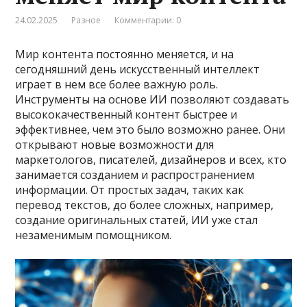
24.02.2025
Разное
Комментарии: 0
Мир контента постоянно меняется, и на
сегодняшний день искусственный интеллект
играет в нем все более важную роль.
Инструменты на основе ИИ позволяют создавать
высококачественный контент быстрее и
эффективнее, чем это было возможно ранее. Они
открывают новые возможности для
маркетологов, писателей, дизайнеров и всех, кто
занимается созданием и распространением
информации. От простых задач, таких как
перевод текстов, до более сложных, например,
создание оригинальных статей, ИИ уже стал
незаменимым помощником.