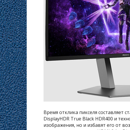
Время отклика пикселя составляет ст
DisplayHDR True Black HDR400 и техн
изображения, но и избавят его от в