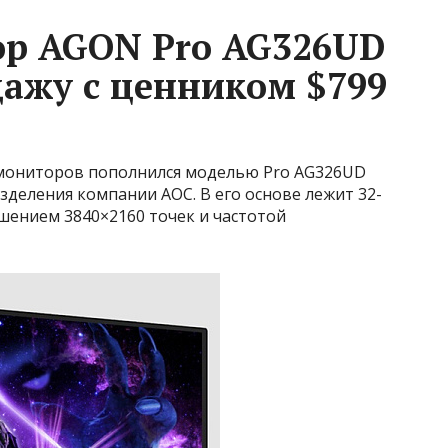
ор AGON Pro AG326UD
дажу с ценником $799
мониторов пополнился моделью Pro AG326UD
деления компании AOC. В его основе лежит 32-
ением 3840×2160 точек и частотой