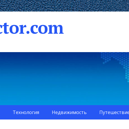
tor.com
Технология
Недвижимость
Путешестви