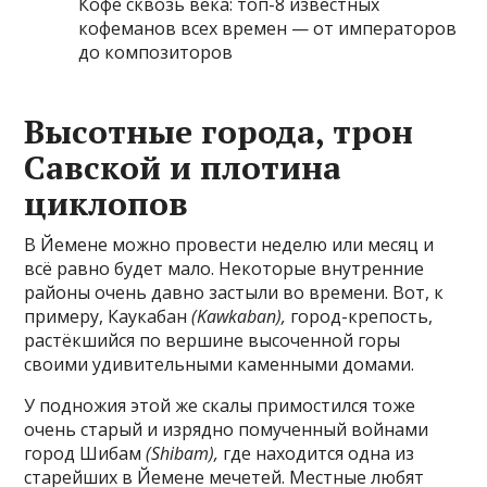
Кофе сквозь века: топ-8 известных
кофеманов всех времен — от императоров
до композиторов
Высотные города, трон
Савской и плотина
циклопов
В Йемене можно провести неделю или месяц и
всё равно будет мало. Некоторые внутренние
районы очень давно застыли во времени. Вот, к
примеру, Каукабан
(Kawkaban),
город-крепость,
растёкшийся по вершине высоченной горы
своими удивительными каменными домами.
У подножия этой же скалы примостился тоже
очень старый и изрядно помученный войнами
город Шибам
(Shibam),
где
находится одна из
старейших в Йемене мечетей. Местные любят