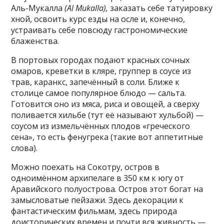
Аль-Мукалла
(Al Mukalla),
заказать себе татуировку
хной, освоить курс езды на осле и, конечно,
устраивать себе повсюду гастрономические
блаженства.
В портовых городах подают красных сочных
омаров, креветки в кляре, группер в соусе из
трав, каранкс, запечённый в соли. Ближе к
столице самое популярное блюдо — сальта.
Готовится оно из мяса, риса и овощей, а сверху
поливается хильбе (тут её называют хульбой) —
соусом из измельчённых плодов «греческого
сена», то есть фенугрека (такие вот аппетитные
слова).
Можно поехать на Сокотру, остров в
одноимённом архипелаге в 350 км к югу от
Аравийского полуострова. Остров этот богат на
замысловатые пейзажи. Здесь декорации к
фантастическим фильмам, здесь природа
доисторических времен и почти вся живность —