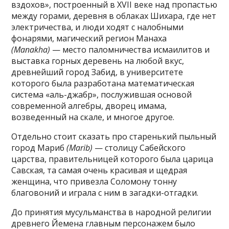
вздохов», построенный в XVII веке над пропастью
между горами, деревня в облаках Шихара, где нет
электричества, и люди ходят с налобными
фонарями, магический регион Манаха
(Manakha)
— место паломничества исмаилитов и
выставка горных деревень на любой вкус,
древнейший город Забид, в университете
которого была разработана математическая
система «аль-джабр», послужившая основой
современной алгебры, дворец имама,
возведенный на скале, и многое другое.
Отдельно стоит сказать про
старенький пыльный
город Мариб
(Marib)
— столицу Сабейского
царства, правительницей которого была царица
Савская, та самая очень красивая и щедрая
женщина, что привезла Соломону тонну
благовоний и играла с ним в загадки-отгадки.
До принятия мусульманства в народной религии
древнего Йемена главным персонажем было