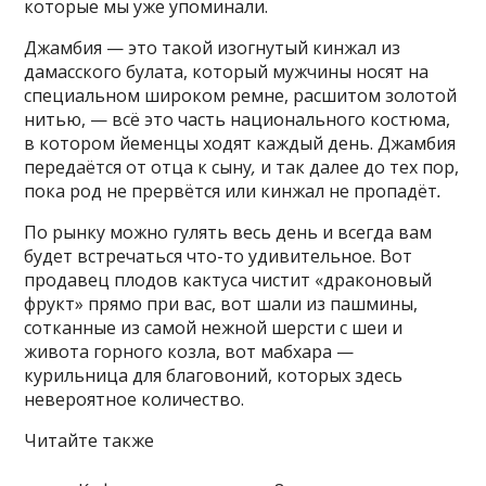
которые мы уже упоминали.
Джамбия — это такой изогнутый кинжал из
дамасского булата, который мужчины носят на
специальном широком ремне, расшитом золотой
нитью, — всё это часть национального костюма,
в котором йеменцы ходят каждый день. Джамбия
передаётся от отца к сыну
,
и так далее до тех пор,
пока род не прервётся или кинжал не пропадёт
.
По рынку можно гулять весь день и всегда вам
будет встречаться что-то удивительное. Вот
продавец плодов кактуса чистит «драконовый
фрукт» прямо при вас, вот шали из пашмины,
сотканные из самой нежной шерсти с шеи и
живота горного козла, вот мабхара —
курильница для благовоний, которых здесь
невероятное количество.
Читайте также