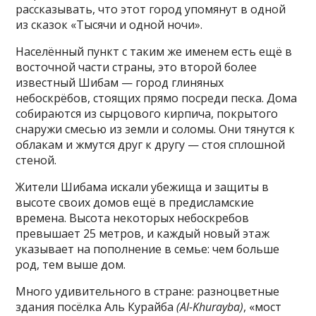
рассказывать, что этот город упомянут в одной
из сказок «Тысячи и одной ночи».
Населённый пункт с таким же именем есть ещё в
восточной части страны, это второй более
известный Шибам — город глиняных
небоскрёбов, стоящих прямо посреди песка. Дома
собираются из сырцового кирпича, покрытого
снаружи смесью из земли и соломы. Они тянутся к
облакам и жмутся друг к другу — стоя сплошной
стеной.
Жители Шибама искали убежища и защиты в
высоте своих домов ещё в предисламские
времена.
Высота некоторых небоскребов
превышает 25 метров, и каждый новый этаж
указывает на пополнение в семье: чем больше
род, тем выше дом.
Много удивительного в стране: разноцветные
здания посёлка Аль Курайба
(Al-Khurayba)
, «мост