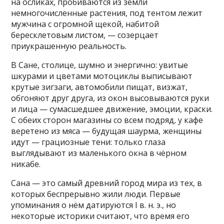
на осликах, пробиваются из земли
немногочисленные растения, под тентом лежит
мужчина с огромной щекой, набитой
бересклетовым листом, — созерцает
приукрашенную реальность.
В Сане, столице, шумно и энергично: увитые
шкурами и цветами мотоциклы выписывают
крутые зигзаги, автомобили пищат, визжат,
обгоняют друг друга, из окон высовываются руки
и лица — сумасшедшее движение, эмоции, краски.
С обеих сторон магазины со всем подряд, у кафе
веретено из мяса — будущая шаурма, женщины
идут — грациозные тени: только глаза
выглядывают из маленького окна в чёрном
никабе.
Сана — это самый древний город мира из тех, в
которых беспрерывно жили люди. Первые
упоминания о нём датируются I в. н. э., но
некоторые историки считают, что время его