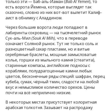
только эти — Баб-аль-Йаман (
Bab Al Yemen
), то
есть ворота Йемена, которые выглядят так
сказочно, словно из них вот-вот вылетит Калиф-
аист в обнимку с Аладдином.
Через большие ворота люди попадают в
лабиринты сокровищ — на тысячелетний рынок
Сук-аль-Мил
(Souk Al Milh),
что в переводе
означает Соляной рынок. Тут не только соль и
разноцветный сахар пластами, но и витые
серебряные браслеты, мощные замысловатые
колье, горшки из мыльного камня (стеатита),
старинные компасы, английские подносы с
кораблями, полудрагоценные камни любых
цветов, бесконечные ряды специй: шафран, перец
кубеба, сумах, чёрный тмин, сладости на любой
вкус и немыслимое количество орехов. Цены
почти на всё неприлично низкие.
В некоторых местах присутствует колоритная
арабская толкотня. Зазывает на распродажу