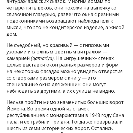
антураж арабских сказок. Многим домам по
четыре-пять веков, они похожи на выпечку со
сливочной глазурью, разве что окна с резными
подоконниками возвращают наблюдателя к
мысли, что это не кондитерское изделие, а жилой
дом.
Не съедобный, но красивый — с гипсовыми
узорами и сложным цветным витражом —
камарией
(qamariya).
На «игрушечных» стенах
целые выставки окон разных размеров и форм,
на некоторых фасадах можно увидеть отверстия
со створками размером с книгу — это
специальные окна для женщин: они могут
наблюдать за другими, а их с улицы не видно.
Нельзя пройти мимо знаменитых больших ворот
Йемена. Во время одной из стычек
республиканцев с монархистами в 1948 году Сана
пала, и её грабили три дня. Тогда же повзрывали
шесть из семи исторических ворот. Остались