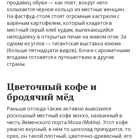
продавец обуви — как поёт, вокруг него
колыхается чёрное кольцо из местных женщин.
На фастфуд-столе стоят огромные кастрюли с
варёным картофелем, который кладётся в
местный серый хлеб кудам,
выпекающийся
неподалёку в открытых печах на живом огне. За
одним из углов — гигантская выставка изюма
(больше пятнадцати видов),
бочки с ароматными
ягодами
готовятся к путешествию в другие
страны.
Цветочный кофе и
бродячий мёд
Раньше отсюда также активно вывозился
роскошный местный кофе мокко, названный в
честь йеменского порта Моха
(Mokha).
Этот кофе
ужасно вкусный, в нём то шоколад причудится, то
орех, он такой плотный, цветочно-древесный, его