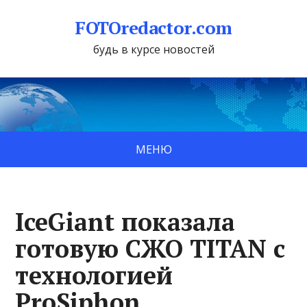
FOTOredactor.com
будь в курсе новостей
МЕНЮ
IceGiant показала
готовую СЖО TITAN с
технологией
ProSiphon