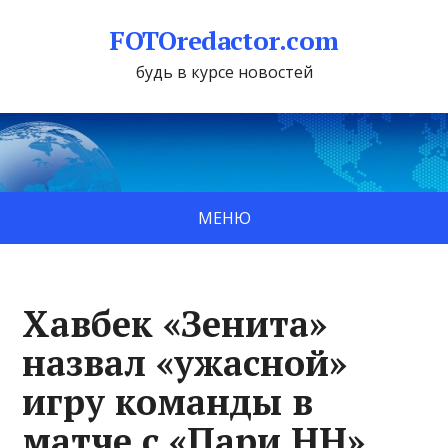
FOTOredactor.com
будь в курсе новостей
МЕНЮ
Хавбек «Зенита»
назвал «ужасной»
игру команды в
матче с «Пари НН»