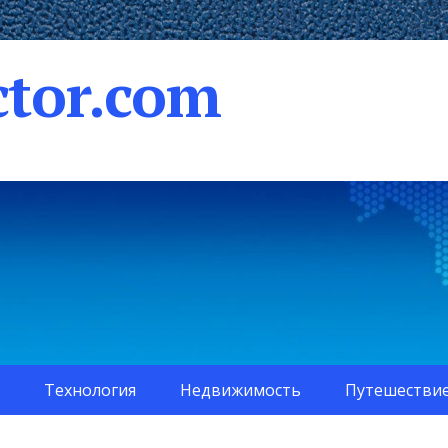
tor.com
Технология
Недвижимость
Путешестви