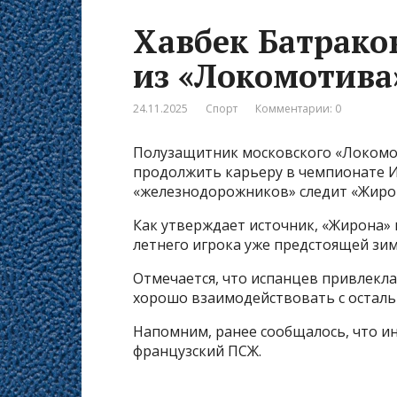
Хавбек Батрако
из «Локомотива
24.11.2025
Спорт
Комментарии: 0
Полузащитник московского «Локомот
продолжить карьеру в чемпионате 
«железнодорожников» следит «Жирона
Как утверждает источник, «Жирона» 
летнего игрока уже предстоящей зим
Отмечается, что испанцев привлекла
хорошо взаимодействовать с остал
Напомним, ранее сообщалось, что ин
французский ПСЖ.