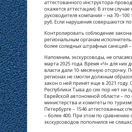
аттестованного инструктора-провод
окажется аттестации). В этом случае
руководителя компании – на 70–100 т
руб. Если нарушения совершаются по
Контролировать соблюдение закона
региональным органам исполнительн
более солидных штрафных санкций –
Напомним, экскурсоводы, не опасаяс
марта 2025 года. Время «Ч» для них 
власти дали 10-месячную отсрочку. По
регионах не смогли должным образо
закон о ней принят еще в 2021 году.
Республики Тыва до сих пор нет ни о
Еврейской автономной области – по
министерства и комитеты по туризму
Петербурге – 1546 аттестованных спе
– более 400. При этом по сравнению 
экскурсоводов пополнился не слишк