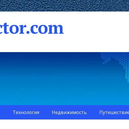
tor.com
Технология
Недвижимость
Путешестви