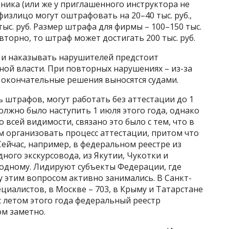
ника (или же у приглашенного инструктора не
 физлицо могут оштрафовать на 20–40 тыс. руб.,
ыс. руб. Размер штрафа для фирмы – 100–150 тыс.
вторно, то штраф может достигать 200 тыс. руб.
 и наказывать нарушителей предстоит
ой власти. При повторных нарушениях – из-за
 окончательные решения выносятся судами.
ь штрафов, могут работать без аттестации до 1
должно было наступить 1 июля этого года, однако
 всей видимости, связано это было с тем, что в
м организовать процесс аттестации, притом что
 Сейчас, например, в федеральном реестре из
дного экскурсовода, из Якутии, Чукотки и
 одному. Лидируют субъекты Федерации, где
 этим вопросом активно занимались. В Санкт-
циалистов, в Москве – 703, в Крыму и Татарстане
с летом этого года федеральный реестр
ом заметно.